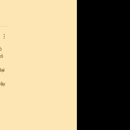
ò 
có 
ại 
vậy 