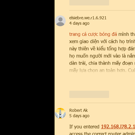
Like
Reply
elsiebre.we.r1.6.921
4 days ago
trang cá cược bóng đá
 mình th
xem giao diện với cách họ trìn
này thiên về kiểu tổng hợp đán
họ muốn người mới vào là nắm
dàn trải, chia thành mấy đoạn 
mấy lựa chọn an toàn hơn. Cuộ
Like
Reply
Robert Ak
5 days ago
If you entered 
192.168.l78.2.
access the correct router admin