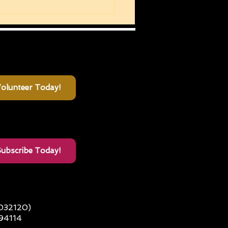
olunteer Today!
ubscribe Today!
3032120)
 94114