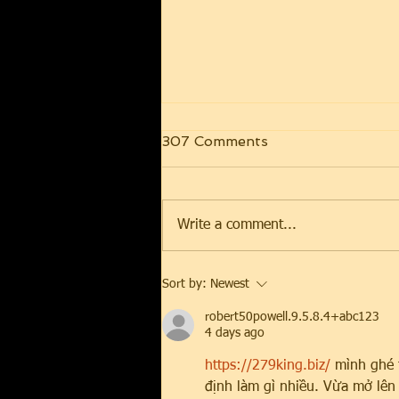
307 Comments
Write a comment...
Krampus Pageant,
Sort by:
Newest
Saturday December 6
robert50powell.9.5.8.4+abc123
4 days ago
https://279king.biz/
 mình ghé 
định làm gì nhiều. Vừa mở lên l