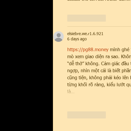
Like
Reply
elsiebre.we.r1.6.921
6 days ago
https://pg88.money
 mình ghé 
mò xem giao diện ra sao. Khôn
“dễ thở” không. Cảm giác đầu 
ngợp, nhìn một cái là biết ph
cũng tiện, không phải kéo lên 
từng khối rõ ràng, kiểu lướt 
là…
Like
Reply