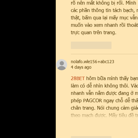
rõ nên mắt không bị rối. Mình
các phần thông tin tách bạch,
thật, bấm qua lại mấy mục vẫn
muốn vào xem nhanh rồi thoát
trực quan trên trang.
Like
Reply
nolafo.wle156+abc123
4 days ago
28BET
 hôm bữa mình thấy bạn 
làm có dễ nhìn không thôi. Vào
nhanh vẫn nắm được đang ở mục
phép PAGCOR ngay chỗ dễ thấy
chân trang. Nói chung cảm giá
theo mạch được. Mấy tiêu đề tr