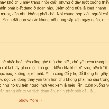
 hay khó chịu mấy trang nhồi chữ, nhưng ở đây lướt xuống thấy
 nhìn phát biết đang ở đoạn nào. Điểm cộng nữa là load nhanh 
 mượt, gần như không phải chờ. Nói chung hợp kiểu người chỉ 
. Menu đặt gọn và các khung nội dung sắp xếp ngay ngắn, nhì
bè nhắc hoài nên cũng ghé thử cho biết, chủ yếu xem trang h
 cái là thấy giao diện khá gọn, kiểu chia khối rõ ràng nên lướt 
 nào, không bị rối mắt. Mình cũng để ý họ để thông tin giấy 
, đọc vài dòng thấy yên tâm hơn chứ không phải mò sâu trong
c như họ ưu tiên người mới vào xem là hiểu liền, cuộn xuống v
ên trang đặt to và tách đoạn ổn, nhìn phát biết đâu là…
Show More