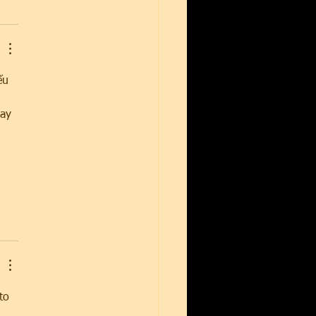
ếu 
 
ay 
to 