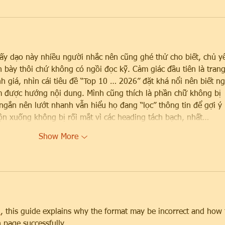
ấy dạo này nhiều người nhắc nên cũng ghé thử cho biết, chủ y
h bày thôi chứ không có ngồi đọc kỹ. Cảm giác đầu tiên là trang
h giá, nhìn cái tiêu đề “Top 10 … 2026” đặt khá nổi nên biết ng
 được hướng nội dung. Mình cũng thích là phần chữ không bị 
ngắn nên lướt nhanh vẫn hiểu họ đang “lọc” thông tin để gợi ý 
n xuống không bị rối mắt vì các heading tách bạch, nhất…
Show More
1
, this guide explains why the format may be incorrect and how 
 page successfully.